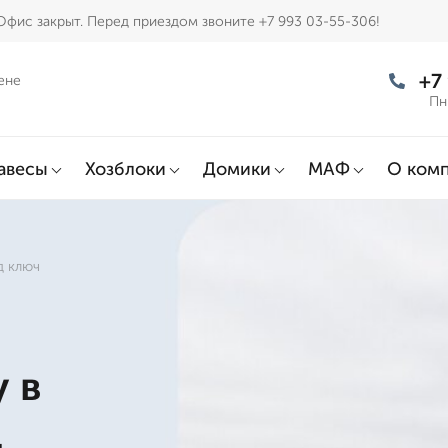
Офис закрыт. Перед приездом звоните +7 993 03-55-306!
+7
ене
Пн
авесы
Хозблоки
Домики
МАФ
О ком
д ключ
 в
д