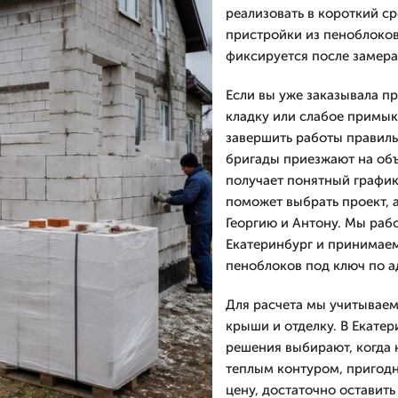
реализовать в короткий ср
пристройки из пеноблоков
фиксируется после замера
Если вы уже заказывала п
кладку или слабое примы
завершить работы правиль
бригады приезжают на объ
получает понятный графи
поможет выбрать проект, 
Георгию и Антону. Мы рабо
Екатеринбург и принимаем
пеноблоков под ключ по а
Для расчета мы учитываем
крыши и отделку. В Екатер
решения выбирают, когда 
теплым контуром, пригодн
цену, достаточно оставить