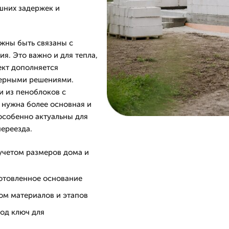
шних задержек и
жны быть связаны с
я. Это важно и для тепла,
ект дополняется
нерными решениями.
и из пеноблоков с
 нужна более основная и
особенно актуальны для
ереезда.
учетом размеров дома и
отовленное основание
ом материалов и этапов
од ключ для