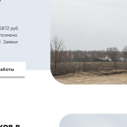
5872 руб.
ыполнено
. Заявки:
работы
ков в