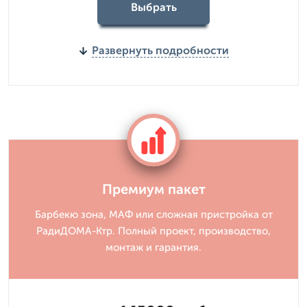
Выбрать
Развернуть подробности
Премиум пакет
Барбекю зона, МАФ или сложная пристройка от
РадиДОМА-Ктр. Полный проект, производство,
монтаж и гарантия.