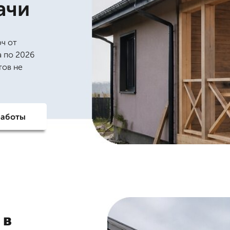
ачи
юч от
а по 2026
тов не
работы
 в