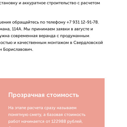
становку и аккуратное строительство с расчетом
ения обращайтесь по телефону +7 931 12-91-78.
ана, 114А. Мы принимаем заявки в августе и
нужна современная веранда с продуманным
мостью и качественным монтажом в Свердловской
он Бориславович.
Прозрачная стоимость
На этапе расчета сразу называем
понятную смету, а базовая стоимость
работ начинается от 122988 рублей,