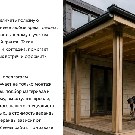
величить полезную
нее в любое время сезона.
анды к дому с учетом
й грунта. Такая
 и коттеджа, помогает
ых встреч и оформить
ы предлагаем
учает не только монтаж,
ды, подбор материала и
у, высоту, тип кровли,
дого нашего специалиста
ых., а стоимость веранды
веранды зависит от
бъема работ. При заказе