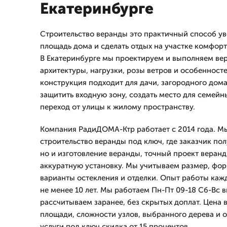
Екатеринбурге
Строительство веранды это практичный способ у
площадь дома и сделать отдых на участке комфорт
В Екатеринбурге мы проектируем и выполняем вер
архитектуры, нагрузки, розы ветров и особенносте
конструкция подходит для дачи, загородного дома
защитить входную зону, создать место для семейн
переход от улицы к жилому пространству.
Компания РадиДОМА-Ктр работает с 2014 года. М
строительство веранды под ключ, где заказчик пол
но и изготовление веранды, точный проект веран
аккуратную установку. Мы учитываем размер, форм
варианты остекления и отделки. Опыт работы каж
не менее 10 лет. Мы работаем Пн-Пт 09-18 Сб-Вс в
рассчитываем заранее, без скрытых доплат. Цена 
площади, сложности узлов, выбранного дерева и о
услуги под ключ скидка от 15 процентов.