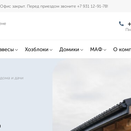
Офис закрыт. Перед приездом звоните +7 931 12-91-78!
+
ене
Пн
авесы
Хозблоки
Домики
МАФ
О ком
 дома и дачи
д