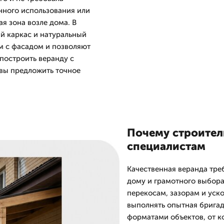
нного использования или
я зона возле дома. В
й каркас и натуральный
м с фасадом и позволяют
 построить веранду с
овы предложить точное
Почему строител
специалистам
Качественная веранда тре
дому и грамотного выбора
перекосам, зазорам и уск
выполнять опытная бригад
форматами объектов, от к