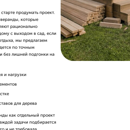
 старте продумать проект.
 веранды, которые
оляют рационально
дому с выходом в сад, если
отдыха, мы предлагаем
дется по точным
и без лишней подгонки на
я и нагрузки
лементов
астке
ставов для дерева
нды как отдельный проект
 каждой задачи подбирается
го и не требовала