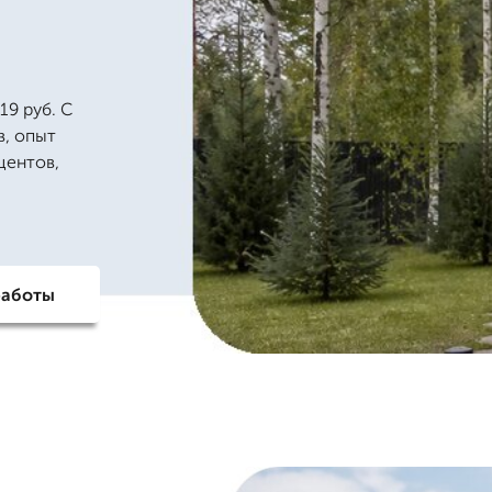
19 руб. С
в, опыт
центов,
работы