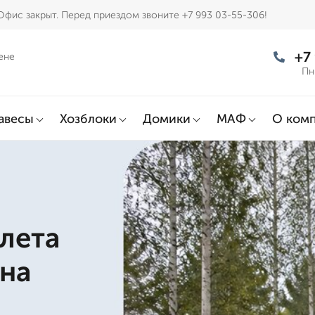
Офис закрыт. Перед приездом звоните +7 993 03-55-306!
+7
ене
Пн
авесы
Хозблоки
Домики
МАФ
О ком
лета
 на