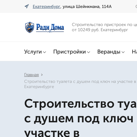
Екатеринбург
, улица Шейнкмана, 114А
Строительство пристроек по ц
от 10249 руб. Екатеринбург
Услуги
Пристройки
Веранды
Н
Главная
Строительство туалета с душем под ключ на участке в
Екатеринбурге
Строительство туа
с душем под ключ
участке в