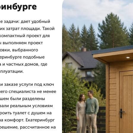
ринбурге
е задачи: дает удобный
их затрат площади. Такой
компактный проект для
ы выполняем проект
ровки, выбранного
атеринбурге подобные
 и частных домов, где
сплуатации.
и заказе услуги под ключ
шего специалиста не менее
душем были разделены
овали реальным условиям
роить туалет с душем на
на комфорт. Екатеринбург
решение, рассчитанное на