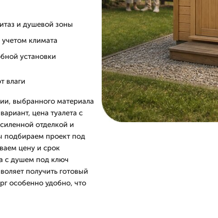
итаз и душевой зоны
с учетом климата
обной установки
т влаги
ции, выбранного материала
вариант, цена туалета с
усиленной отделкой и
ы подбираем проект под
ваем цену и срок
а с душем под ключ
зволяет получить готовый
ург особенно удобно, что