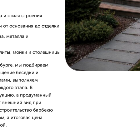
а и стиля строения
 от основания до отделки
а, металла и
литы, мойки и столешницы
нбурге, мы подбираем
ещение беседки и
лами, выполняем
ждого этапа. В
рукцию, а продуманный
т внешний вид при
 строительство барбекю
м, а итоговая цена
ой.