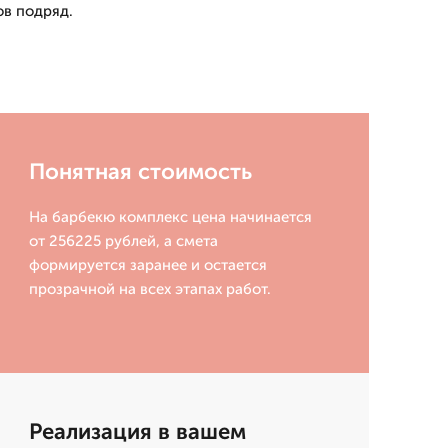
ов подряд.
Понятная стоимость
На барбекю комплекс цена начинается
от 256225 рублей, а смета
формируется заранее и остается
прозрачной на всех этапах работ.
Реализация в вашем