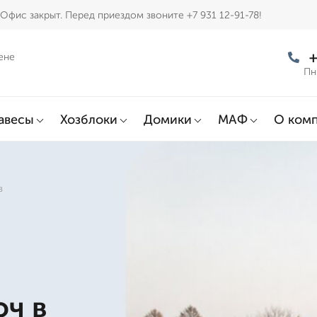
Офис закрыт. Перед приездом звоните +7 931 12-91-78!
+
ене
Пн
авесы
Хозблоки
Домики
МАФ
О ком
в
юч в