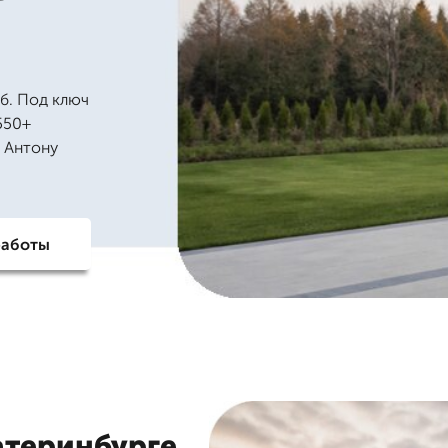
б. Под ключ
550+
, Антону
работы
атеринбурге