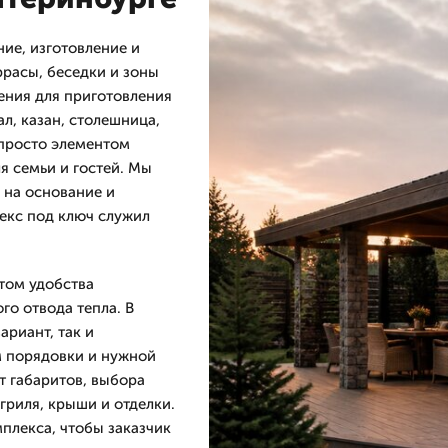
ие, изготовление и
ррасы, беседки и зоны
ения для приготовления
ал, казан, столешница,
 просто элементом
я семьи и гостей. Мы
 на основание и
екс под ключ служил
том удобства
го отвода тепла. В
риант, так и
м порядовки и нужной
т габаритов, выбора
 гриля, крыши и отделки.
плекса, чтобы заказчик