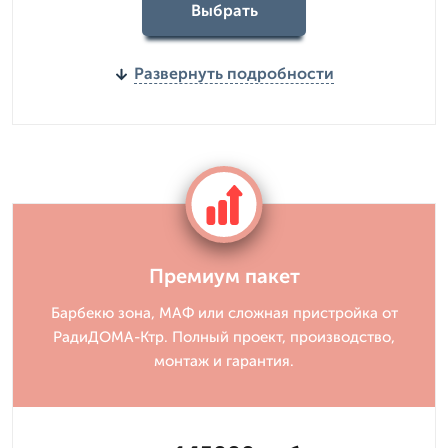
Выбрать
Развернуть подробности
Премиум пакет
Барбекю зона, МАФ или сложная пристройка от
РадиДОМА-Ктр. Полный проект, производство,
монтаж и гарантия.