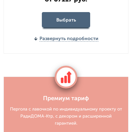
Выбрать
Развернуть подробности
Премиум тариф
Пергола с лавочкой по индивидуальному проекту от
РадиДОМА-Ктр, с декором и расширенной
гарантией.