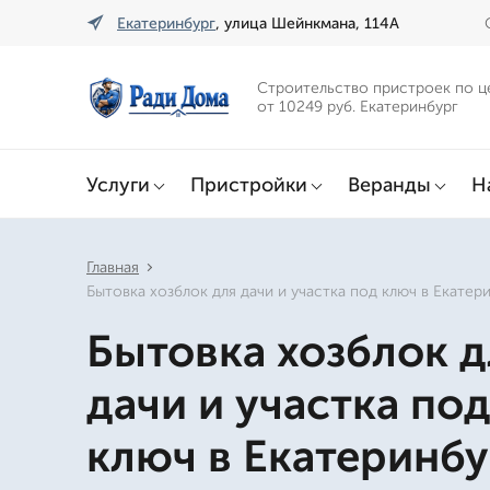
Екатеринбург
, улица Шейнкмана, 114А
Строительство пристроек по ц
от 10249 руб. Екатеринбург
Услуги
Пристройки
Веранды
Н
Главная
Бытовка хозблок для дачи и участка под ключ в Екатер
Бытовка хозблок д
дачи и участка по
ключ в Екатеринбу