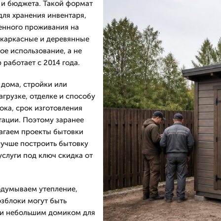
и и бюджета. Такой формат
для хранения инвентаря,
енного проживания на
 каркасные и деревянные
ое использование, а не
работает с 2014 года.
 дома, стройки или
грузке, отделке и способу
ока, срок изготовления
тации. Поэтому заранее
лагаем проекты бытовки
лучше построить бытовку
услуги под ключ скидка от
одумываем утепление,
озблоки могут быть
ли небольшим домиком для