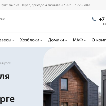
Офис закрыт. Перед приездом звоните +7 993 03-55-306!
+7
ене
Пн
авесы
Хозблоки
Домики
МАФ
О ком
инбурге
ля
д
рге