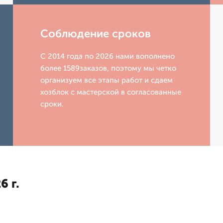
Соблюдение сроков
С 2014 года по 2026 нами вополнено
более 1589заказов, поэтому мы четко
организуем все этапы работ и сдаем
хозблок с мастерской в согласованные
сроки.
6 г.