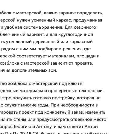
озблок с мастерской, важно заранее определить,
стерской нужен усиленный каркас, продуманная
 и удобная система хранения. Для сезонного
блегченный вариант, а для круглогодичной
ать утепленный деревянный или каркасный
и рядом с ним мы подбираем решения, где
терской соответствует материалам, площади и
озблока с мастерской зависит от проекта,
личия дополнительных зон.
во хозблока с мастерской под ключ в
надежные материалы и проверенные технологии.
ыстро получить готовую постройку, которая не
но служит многие годы. При необходимости в
ировать проект под конкретный заказ, изменить
силить стены или предусмотреть отдельное место
опрос Георгию и Антону, и вам ответит Антон
м Пн-Пт 09-18 Сб-Вс вых., выезжаем на объекты в