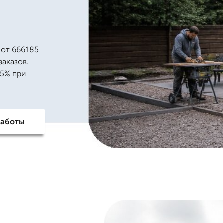
 от 666185
заказов.
15% при
работы