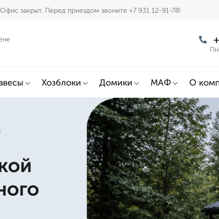
Офис закрыт. Перед приездом звоните +7 931 12-91-78!
+
ене
Пн
авесы
Хозблоки
Домики
МАФ
О ком
в
кой
ного