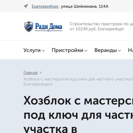
Екатеринбург
, улица Шейнкмана, 114А
Строительство пристроек по ц
от 10249 руб. Екатеринбург
Услуги
Пристройки
Веранды
Н
Главная
Хозблок с мастерской под ключ для частного участка 
Екатеринбурге
Хозблок с мастерс
под ключ для част
участка в