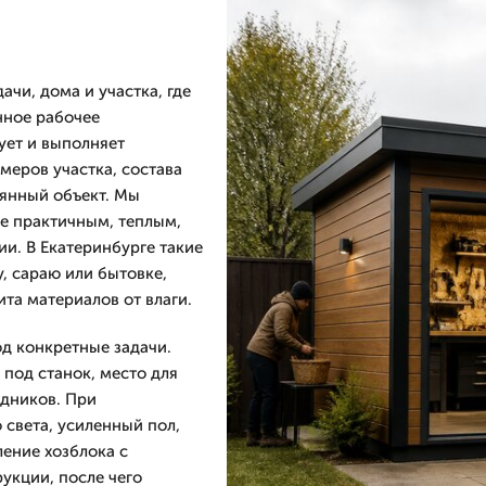
ачи, дома и участка, где
нное рабочее
ует и выполняет
меров участка, состава
вянный объект. Мы
ие практичным, теплым,
и. В Екатеринбурге такие
у, сараю или бытовке,
ита материалов от влаги.
од конкретные задачи.
 под станок, место для
одников. При
 света, усиленный пол,
ление хозблока с
укции, после чего