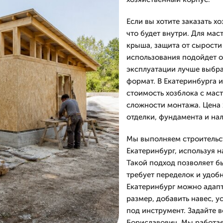
Если вы хотите заказать х
что будет внутри. Для ма
крыша, защита от сырости
использования подойдет о
эксплуатации лучше выбр
формат. В Екатеринбурга 
стоимость хозблока с мас
сложности монтажа. Цена х
отделки, фундамента и на
Мы выполняем строительст
Екатеринбург, используя 
Такой подход позволяет б
требует переделок и удоб
Екатеринбург можно адапт
размер, добавить навес, у
под инструмент. Задайте в
Бориславович. Мы работае